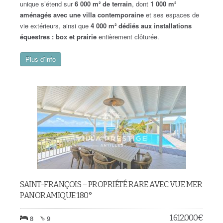
unique s’étend sur
6 000 m² de terrain
, dont
1 000 m²
aménagés avec une villa contemporaine
et ses espaces de
vie extérieurs, ainsi que
4 000 m² dédiés aux installations
équestres : box et prairie
entièrement clôturée.
Plus d’info
SAINT-FRANÇOIS – PROPRIÉTÉ RARE AVEC VUE MER
PANORAMIQUE 180°
1.612.000
€
8
9