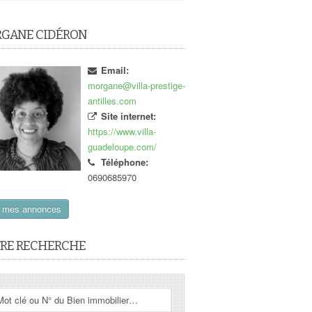
GANE CIDÉRON
Email:
morgane@villa-prestige-
antilles.com
Site internet:
https://www.villa-
guadeloupe.com/
Téléphone:
0690685970
r mes annonces
RE RECHERCHE