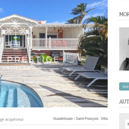
MOR
Voi
AUT
Guadeloupe
›
Saint-François
Villa
arge acquéreur