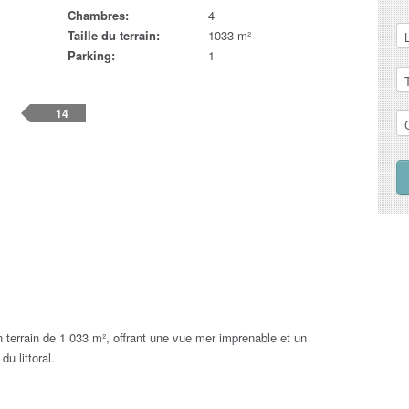
Chambres:
4
Taille du terrain:
1033 m²
Parking:
1
14
 terrain de 1 033 m², offrant une vue mer imprenable et un
u littoral.