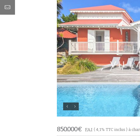
850.000
€
F.A.I
( 4,1% TTC inclus ) à ch