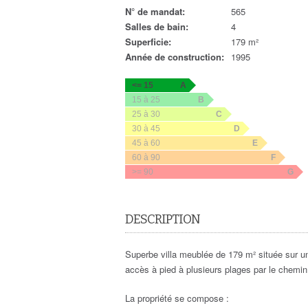
N° de mandat:
565
Salles de bain:
4
Superficie:
179 m²
Année de construction:
1995
<= 15
A
15 à 25
B
25 à 30
C
30 à 45
D
45 à 60
E
60 à 90
F
>= 90
G
DESCRIPTION
Superbe villa meublée de 179 m² située sur un
accès à pied à plusieurs plages par le chemin d
La propriété se compose :