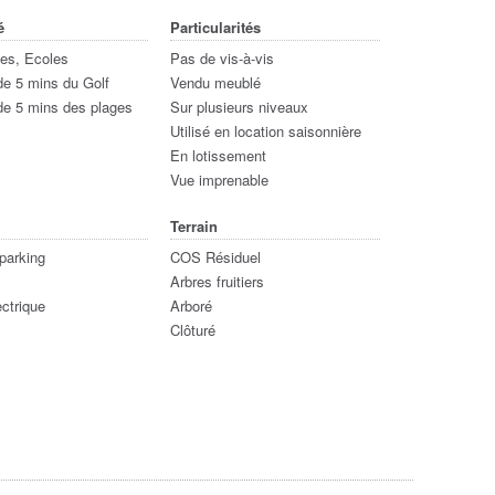
é
Particularités
s, Ecoles
Pas de vis-à-vis
e 5 mins du Golf
Vendu meublé
de 5 mins des plages
Sur plusieurs niveaux
Utilisé en location saisonnière
En lotissement
Vue imprenable
Terrain
parking
COS Résiduel
Arbres fruitiers
ectrique
Arboré
Clôturé