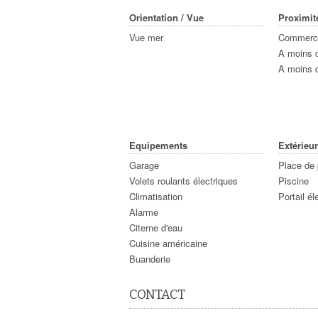
Orientation / Vue
Proximit
Vue mer
Commerce
A moins d
A moins 
Equipements
Extérieur
Garage
Place de 
Volets roulants électriques
Piscine
Climatisation
Portail él
Alarme
Citerne d'eau
Cuisine américaine
Buanderie
CONTACT