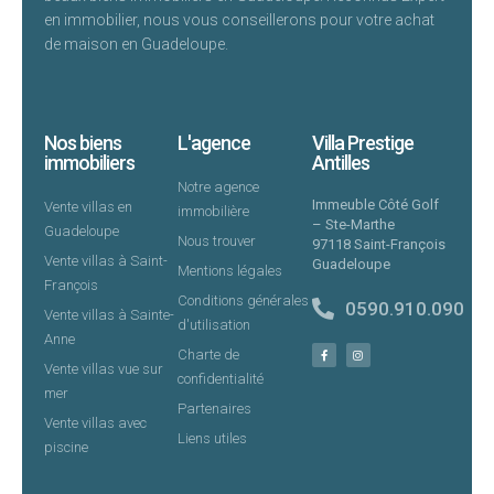
en immobilier, nous vous conseillerons pour votre achat
de maison en Guadeloupe.
Nos biens
L'agence
Villa Prestige
immobiliers
Antilles
Notre agence
Immeuble Côté Golf
Vente villas en
immobilière
– Ste-Marthe
Guadeloupe
Nous trouver
97118 Saint-François
Vente villas à Saint-
Guadeloupe
Mentions légales
François
Conditions générales
0590.910.090
Vente villas à Sainte-
d'utilisation
Anne
Charte de
Vente villas vue sur
confidentialité
mer
Partenaires
Vente villas avec
Liens utiles
piscine