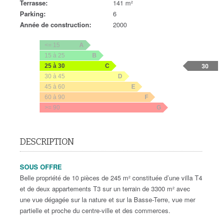
Terrasse:
141 m²
Parking:
6
Année de construction:
2000
<= 15
A
15 à 25
B
30
25 à 30
C
30 à 45
D
45 à 60
E
60 à 90
F
>= 90
G
DESCRIPTION
SOUS OFFRE
Belle propriété de 10 pièces de 245 m² constituée d’une villa T4
et de deux appartements T3 sur un terrain de 3300 m² avec
une vue dégagée sur la nature et sur la Basse-Terre, vue mer
partielle et proche du centre-ville et des commerces.