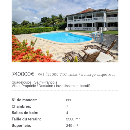
740.000
€
F.A.I
( 25000 TTC inclus ) à charge acquéreur
Guadeloupe
›
Saint-François
Villa
›
Propriété / Domaine
›
Investissement locatif
N° de mandat:
660
Chambres:
7
Salles de bain:
4
Taille du terrain:
3300 m²
Superficie:
245 m²