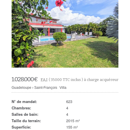
1.028.000
€
F.A.I
( 35000 TTC inclus ) à charge acquéreur
Guadeloupe
›
Saint-François
Villa
N° de mandat:
623
Chambres:
4
Salles de bain:
4
Taille du terrain:
2015 m²
Superficie:
155 m²