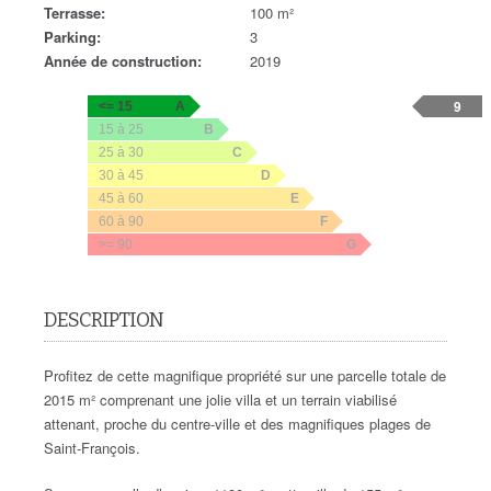
Terrasse:
100 m²
Parking:
3
Année de construction:
2019
9
<= 15
A
15 à 25
B
25 à 30
C
30 à 45
D
45 à 60
E
60 à 90
F
>= 90
G
DESCRIPTION
Profitez de cette magnifique propriété sur une parcelle totale de
2015 m² comprenant une jolie villa et un terrain viabilisé
attenant, proche du centre-ville et des magnifiques plages de
Saint-François.