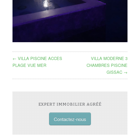
← VILLA PISCINE ACCES
VILLA MODERNE 3
PLAGE VUE MER
CHAMBRES PISCINE
GISSAC →
EXPERT IMMOBILIER AGRÉÉ
Contactez-nous