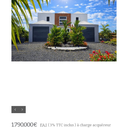
1.790.000
€
F.A.I
( 3% TTC inclus ) à charge acquéreur