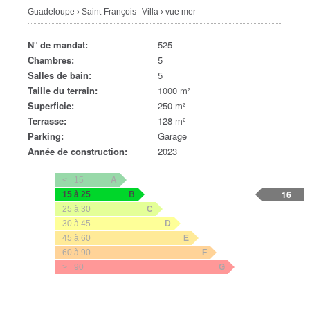
Guadeloupe
›
Saint-François
Villa
›
vue mer
N° de mandat:
525
Chambres:
5
Salles de bain:
5
Taille du terrain:
1000 m²
Superficie:
250 m²
Terrasse:
128 m²
Parking:
Garage
Année de construction:
2023
<= 15
A
16
15 à 25
B
25 à 30
C
30 à 45
D
45 à 60
E
60 à 90
F
>= 90
G