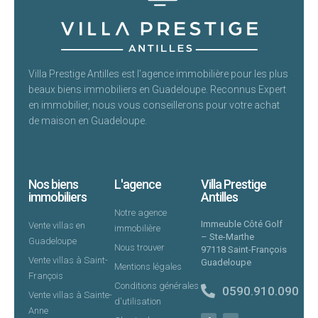
Villa Prestige Antilles est l’agence immobilière pour les plus
beaux biens immobiliers en Guadeloupe. Reconnus Expert
en immobilier, nous vous conseillerons pour votre achat
de maison en Guadeloupe.
Nos biens
L'agence
Villa Prestige
immobiliers
Antilles
Notre agence
Immeuble Côté Golf
Vente villas en
immobilière
– Ste-Marthe
Guadeloupe
Nous trouver
97118 Saint-François
Vente villas à Saint-
Guadeloupe
Mentions légales
François
Conditions générales
0590.910.090
Vente villas à Sainte-
d'utilisation
Anne