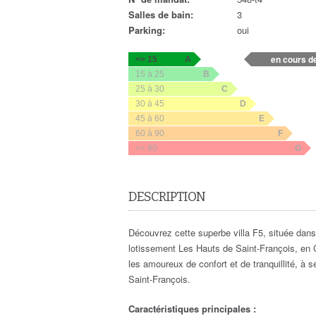
Salles de bain:
3
Parking:
oui
en cours de 
<= 15
A
15 à 25
B
25 à 30
C
30 à 45
D
45 à 60
E
60 à 90
F
>= 90
G
DESCRIPTION
Découvrez cette superbe villa F5, située da
lotissement Les Hauts de Saint-François, en G
les amoureux de confort et de tranquillité, à
Saint-François.
Caractéristiques principales :