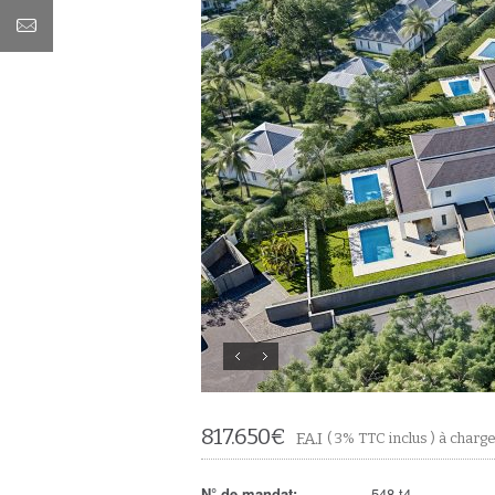
817.650
€
F.A.I
( 3% TTC inclus ) à charg
N° de mandat:
548-t4