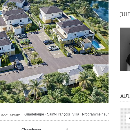
JUL
AUT
Guadeloupe
›
Saint-François
Villa
›
Programme neuf
e acquéreur
Chambres:
3