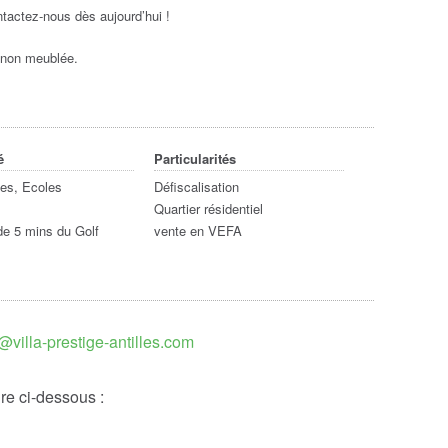
ntactez-nous dès aujourd’hui !
e non meublée.
é
Particularités
s, Ecoles
Défiscalisation
Quartier résidentiel
e 5 mins du Golf
vente en VEFA
@villa-prestige-antilles.com
re ci-dessous :