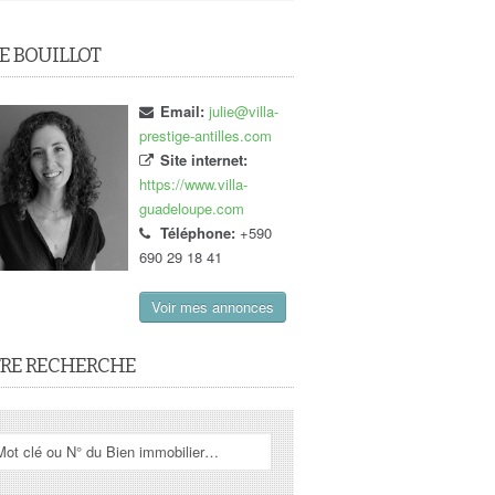
IE BOUILLOT
Email:
julie@villa-
prestige-antilles.com
Site internet:
https://www.villa-
guadeloupe.com
Téléphone:
+590
690 29 18 41
Voir mes annonces
RE RECHERCHE