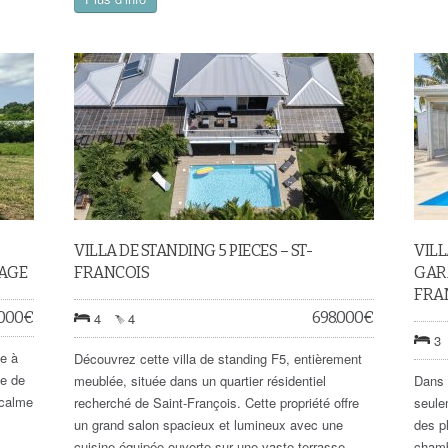
VILLA DE STANDING 5 PIECES – ST-
VILL
LAGE
FRANCOIS
GARA
FRA
.000
€
698.000
€
4
4
3
le à
Découvrez cette villa de standing F5, entièrement
te de
meublée, située dans un quartier résidentiel
Dans 
 calme
recherché de Saint-François. Cette propriété offre
seule
un grand salon spacieux et lumineux avec une
des p
cuisine équipée ouverte sur une vaste terrasse
chamb