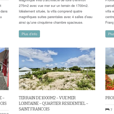
t
275m2 avec vue mer sur un terrain de 1700m2.
parce
² dans
Idéalement située, la villa comprend quatre
villa 
du
magnifiques suites parentales avec 4 salles d’eau
centr
ainsi qu’une cinquième chambre spacieuse.
Franç
Plus d’info
Plus
E –
TERRAIN DE 1000M2 – VUE MER
PROP
OIS
LOINTAINE – QUARTIER RESIDENTIEL –
SAINT FRANCOIS
7