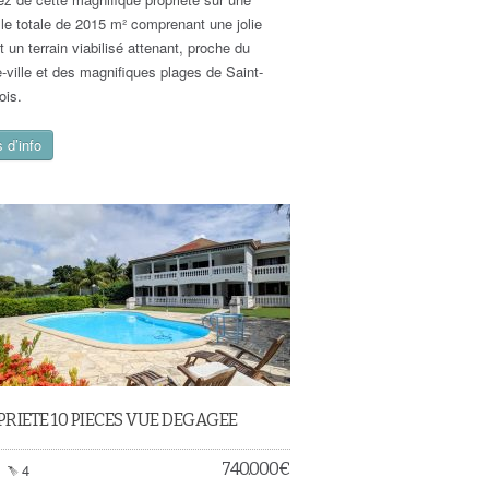
lle totale de 2015 m² comprenant une jolie
et un terrain viabilisé attenant, proche du
e-ville et des magnifiques plages de Saint-
ois.
 d’info
RIETE 10 PIECES VUE DEGAGEE
740.000
€
4