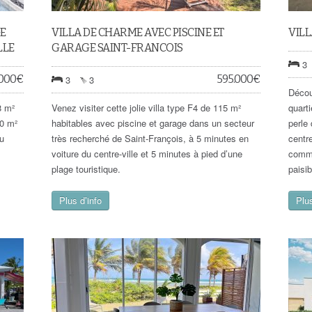
GE
VILLA DE CHARME AVEC PISCINE ET
VILL
LLE
GARAGE SAINT-FRANCOIS
3
.000
€
595.000
€
3
3
Découv
8 m²
Venez visiter cette jolie villa type F4 de 115 m²
quart
00 m²
habitables avec piscine et garage dans un secteur
perle
au
très recherché de Saint-François, à 5 minutes en
centre
voiture du centre-ville et 5 minutes à pied d’une
commo
plage touristique.
paisib
Plus d’info
Plus