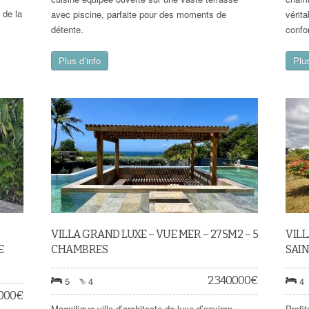
 de la
avec piscine, parfaite pour des moments de
vérita
détente.
confo
Plus d’info
Plus
VILLA GRAND LUXE – VUE MER – 275M2 – 5
VILL
E
CHAMBRES
SAI
2.340.000
€
5
4
4
.000
€
Magnifique villa d’architecte de luxe d’environ
Profi