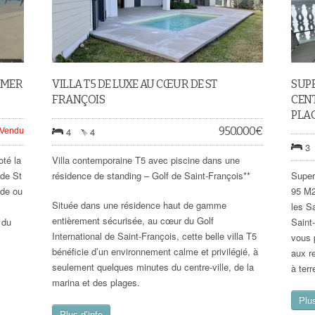
 MER
VILLA T5 DE LUXE AU CŒUR DE ST
SUPE
FRANÇOIS
CENT
PLA
950.000
€
4
4
Vendu
3
té la
Villa contemporaine T5 avec piscine dans une
 de St
résidence de standing – Golf de Saint-François**
Super
nde ou
95 M2
Située dans une résidence haut de gamme
les S
entièrement sécurisée, au cœur du Golf
 du
Saint-
International de Saint-François, cette belle villa T5
vous 
bénéficie d’un environnement calme et privilégié, à
aux r
seulement quelques minutes du centre-ville, de la
à ter
marina et des plages.
Plus
Plus d’info