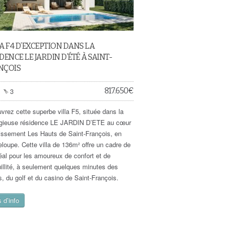
A F4 D’EXCEPTION DANS LA
DENCE LE JARDIN D’ÉTÉ À SAINT-
NÇOIS
817.650
€
3
vrez cette superbe villa F5, située dans la
igieuse résidence LE JARDIN D’ETE au cœur
tissement Les Hauts de Saint-François, en
loupe. Cette villa de 136m² offre un cadre de
déal pour les amoureux de confort et de
uillité, à seulement quelques minutes des
s, du golf et du casino de Saint-François.
 d’info