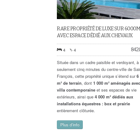
RARE PROPRIÉTÉ DE LUXE SUR 6000
AVEC ESPACE DÉDIÉ AUX CHEVAUX
842
4
4
Située dans un cadre paisible et verdoyant, à
seulement cinq minutes du centre-ville de Sai
François, cette propriété unique s’étend sur
6
m² de terrain
, dont
1 000 m² aménagés ave
villa contemporaine
et ses espaces de vie
extérieurs, ainsi que
4 000 m² dédiés aux
installations équestres : box et prairie
entièrement clôturée.
Plus d’info