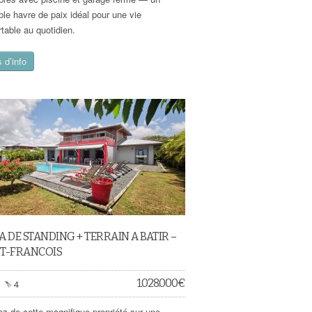
ble havre de paix idéal pour une vie
rtable au quotidien.
 d’info
A DE STANDING + TERRAIN A BATIR –
NT-FRANCOIS
1.028.000
€
4
tez de cette magnifique propriété sur une