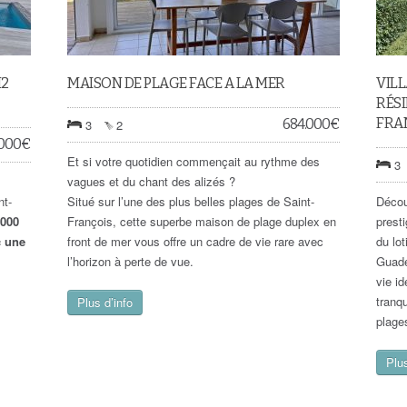
M2
MAISON DE PLAGE FACE A LA MER
VILL
RÉSI
FRA
684.000
€
3
2
.000
€
Et si votre quotidien commençait au rythme des
3
vagues et du chant des alizés ?
nt-
Situé sur l’une des plus belles plages de Saint-
Décou
 000
François, cette superbe maison de plage duplex en
prest
c une
front de mer vous offre un cadre de vie rare avec
du lo
l’horizon à perte de vue.
Guade
vie i
tranq
Plus d’info
plage
Plus