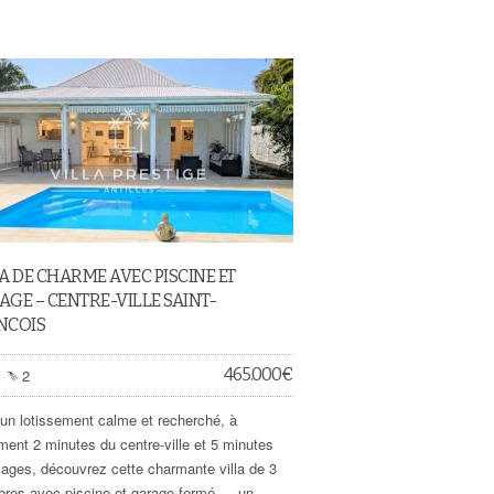
A DE CHARME AVEC PISCINE ET
GE – CENTRE-VILLE SAINT-
NCOIS
465.000
€
2
un lotissement calme et recherché, à
ment 2 minutes du centre-ville et 5 minutes
lages, découvrez cette charmante villa de 3
res avec piscine et garage fermé — un