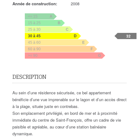
Année de construction:
2008
<= 15
A
15 à 25
B
25 à 30
C
32
30 à 45
D
45 à 60
E
60 à 90
F
>= 90
G
DESCRIPTION
Au sein d’une résidence sécurisée, ce bel appartement
bénéficie d’une vue imprenable sur le lagon et d’un accès direct
à la plage, située juste en contrebas.
Son emplacement privilégié, en bord de mer et à proximité
immédiate du centre de Saint-François, offre un cadre de vie
paisible et agréable, au cœur d’une station balnéaire
dynamique.