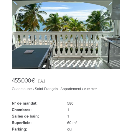
455.000
€
F.A.I
Guadeloupe
›
Saint-François
Appartement
›
vue mer
N° de mandat:
580
Chambres:
1
Salles de bain:
1
Superficie:
60 m²
Parking:
oui