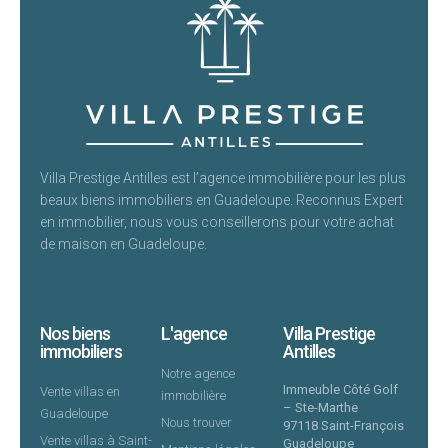
Villa Prestige Antilles est l’agence immobilière pour les plus
beaux biens immobiliers en Guadeloupe. Reconnus Expert
en immobilier, nous vous conseillerons pour votre achat
de maison en Guadeloupe.
Nos biens
L'agence
Villa Prestige
immobiliers
Antilles
Notre agence
Immeuble Côté Golf
Vente villas en
immobilière
– Ste-Marthe
Guadeloupe
Nous trouver
97118 Saint-François
Vente villas à Saint-
Guadeloupe