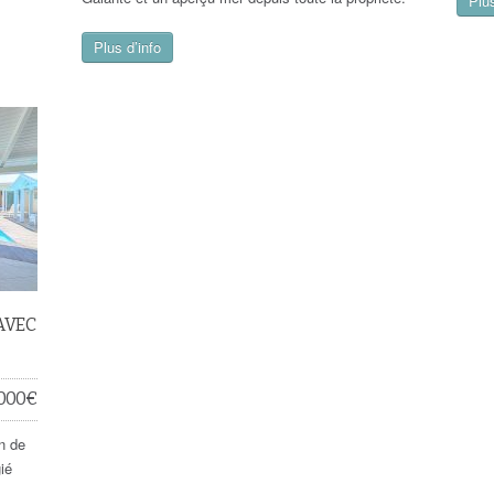
Plus
Plus d’info
AVEC
.000
€
n de
ié