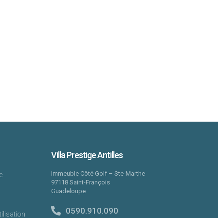
Villa Prestige Antilles
Immeuble Côté Golf – Ste-Marthe
e
97118 Saint-François
Guadeloupe
0590.910.090
ilisation