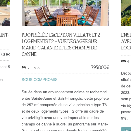
AINT-
PROPRIÉTÉ D’EXCEPTION VILLA T6 ET 2
ENSE
LOGEMENTS T2 – VUE DÉGAGÉE SUR
AVEC
MARIE-GALANTE ET LES CHAMPS DE
LOC
CANNE
.000
€
4
ment 5
795.000
€
7
5
Décou
en
SOUS COMPROMIS
situé
de de
Située dans un environnement calme et recherché
2023.
entre Sainte-Anne et Saint-François, cette propriété
soin p
de 257 m² composée d’une villa principale type T6
vie id
et de deux logements types T2 offre un cadre de
paysa
vie privilégié avec une vue imprenable sur les
9%.
champs de canne à sucre, un panorama sur Marie-
Galante et un aperçu mer depuis toute la propriété.