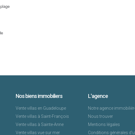
 plage
de
Nos biens immobiliers
L'agence
Vente villas en Guadeloupe
Notre agence immobilièr
Vente villas à Saint-François
Nous trouver
Vente villas à Sainte-Anne
Mentions légales
Vente villas vue sur mer
Conditions générales d'ut