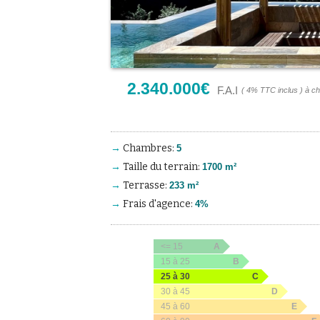
2.340.000
€
F.A.I
( 4% TTC inclus ) à c
Chambres
5
Taille du terrain
1700 m²
Terrasse
233 m²
Frais d'agence
4%
<= 15
A
15 à 25
B
25 à 30
C
30 à 45
D
45 à 60
E