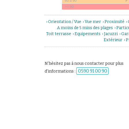
60 à 90
F
>= 90
›
Orientation / Vue
›
Vue mer
›
Proximité
›
A moins de 5 mins des plages
›
Partic
Toit terrasse
›
Equipements
›
Jacuzzi
›
Gar
Extérieur
›
P
N'hésitez pas à nous contacter pour plus
0590 91 00 90
d'informations :