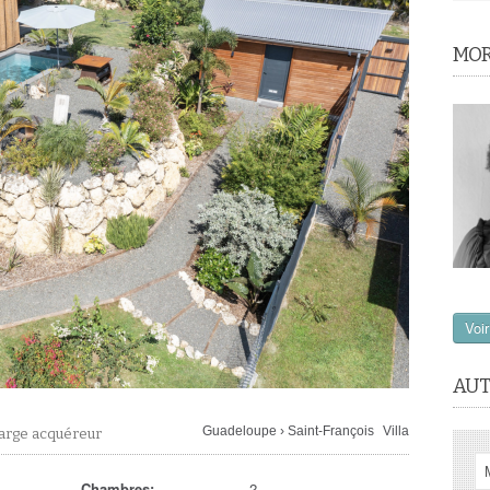
MOR
Voi
AUT
Guadeloupe
›
Saint-François
Villa
harge acquéreur
Chambres:
2