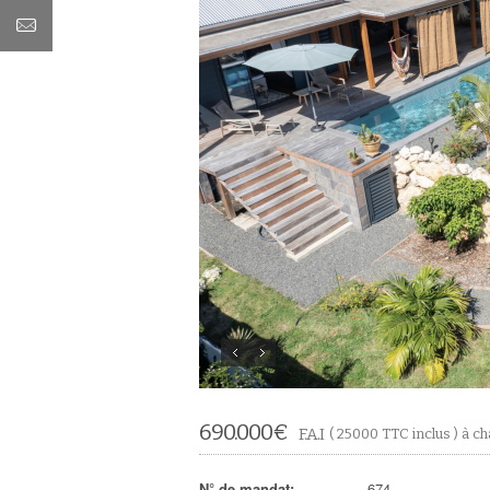
690.000
€
F.A.I
( 25000 TTC inclus ) à c
N° de mandat:
674