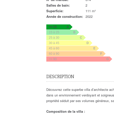
Salles de bain:
2
Superficie:
111 m²
Année de construction:
2022
<= 15
A
15 à 25
B
25 à 30
C
30 à 45
D
45 à 60
E
60 à 90
F
>= 90
G
DESCRIPTION
Découvrez cette superbe villa d’architecte ac
dans un environnement verdoyant et soigneuse
propriété séduit par ses volumes généreux, sa
Composition de la villa :