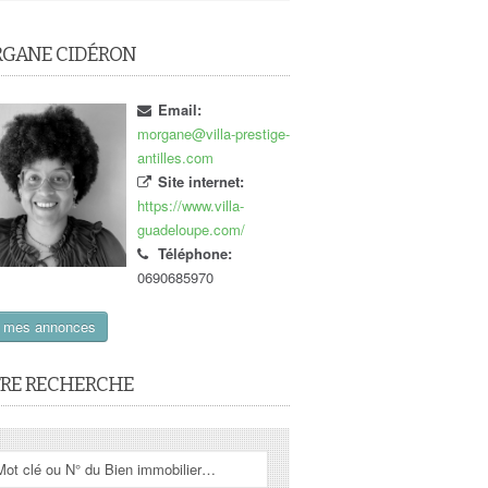
GANE CIDÉRON
Email:
morgane@villa-prestige-
antilles.com
Site internet:
https://www.villa-
guadeloupe.com/
Téléphone:
0690685970
r mes annonces
RE RECHERCHE