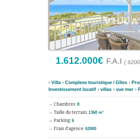
1.612.000
€
F.A.I
( 6200
›
Villa
›
Complexe touristique / Gîtes
›
Pro
Investissement locatif
›
villas
›
vue mer
›
Chambres
8
Taille du terrain
1360 m²
Parking
6
Frais d'agence
62000