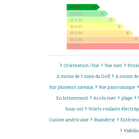
<= 15
A
15 à 25
B
25 à 30
C
30 à 45
D
45 à 60
E
60 à 90
F
>= 90
›
›
›
Orientation / Vue
Vue mer
Prox
›
A moins de 5 mins du Golf
A moins de 
›
Sur plusieurs niveaux
Vue panoramique
›
›
›
En lotissement
Accès mer
plage
›
Sous-sol
Volets roulants électriq
›
›
Cuisine américaine
Buanderie
Extérieu
›
Viabilis