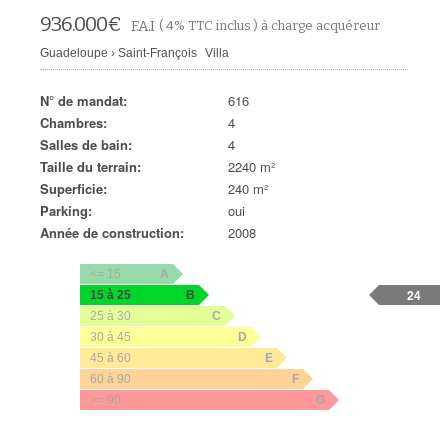
936.000
€
F.A.I
( 4% TTC inclus ) à charge acquéreur
Guadeloupe
›
Saint-François
Villa
N° de mandat:
616
Chambres:
4
Salles de bain:
4
Taille du terrain:
2240 m²
Superficie:
240 m²
Parking:
oui
Année de construction:
2008
<= 15
A
24
15 à 25
B
25 à 30
C
30 à 45
D
45 à 60
E
60 à 90
F
>= 90
G