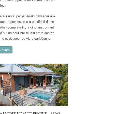
rieur.
ée sur un superbe terrain paysager aux
ces tropicales, elle a bénéficié d’une
tion complète il y a cinq ans, offrant
d’hui un équilibre réussi entre confort
ne et douceur de vivre caribéenne.
 d’info
A MODERNE AVEC PISCINE – 56 M² –