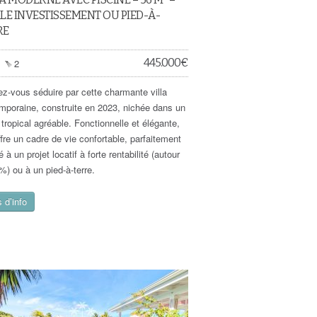
LE INVESTISSEMENT OU PIED-À-
RE
445.000
€
2
ez-vous séduire par cette charmante villa
mporaine, construite en 2023, nichée dans un
tropical agréable. Fonctionnelle et élégante,
ffre un cadre de vie confortable, parfaitement
 à un projet locatif à forte rentabilité (autour
%) ou à un pied-à-terre.
 d’info