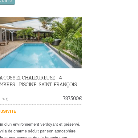
 d’info
A COSY ET CHALEUREUSE – 4
BRES – PISCINE -SAINT-FRANÇOIS
787.500
€
3
USIVITE
in d’un environnement verdoyant et préservé,
 villa de charme séduit par son atmosphère
ble et ses espaces de vie tournés vers