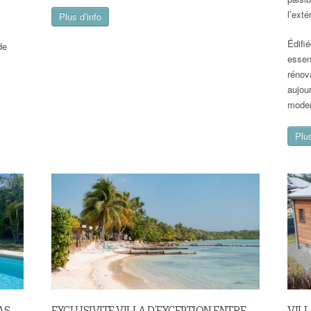
l’exté
Plus d’info
Édifi
de
essen
rénova
aujour
moder
Plus
AS
EXCLUSIVITE VILLA D’EXCEPTION ENTRE
VILL