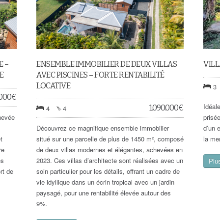
E –
ENSEMBLE IMMOBILIER DE DEUX VILLAS
VILL
E
AVEC PISCINES – FORTE RENTABILITÉ
LOCATIVE
3
.000
€
Idéal
1.090.000
€
4
4
chevée
prisée
Découvrez ce magnifique ensemble immobilier
d’un 
t
situé sur une parcelle de plus de 1450 m², composé
la mer
re
de deux villas modernes et élégantes, achevées en
es
2023. Ces villas d’architecte sont réalisées avec un
Plus
rt de
soin particulier pour les détails, offrant un cadre de
vie idyllique dans un écrin tropical avec un jardin
paysagé, pour une rentabilité élevée autour des
9%.