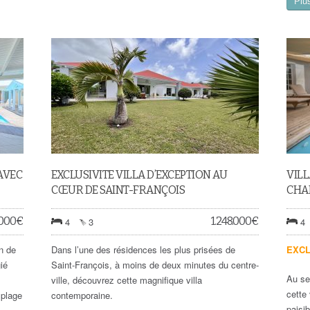
Plus
AVEC
EXCLUSIVITE VILLA D’EXCEPTION AU
VILL
CŒUR DE SAINT-FRANÇOIS
CHAM
.000
€
1.248.000
€
4
3
4
n de
Dans l’une des résidences les plus prisées de
EXCL
ié
Saint-François, à moins de deux minutes du centre-
Au se
ville, découvrez cette magnifique villa
cette
 plage
contemporaine.
paisi