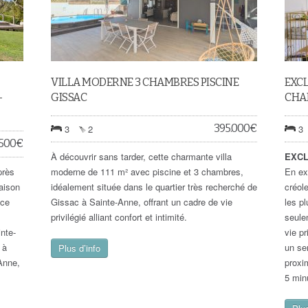
VILLA MODERNE 3 CHAMBRES PISCINE
EXCL
-
GISSAC
CHAM
395.000
€
3
2
3
.500
€
À découvrir sans tarder, cette charmante villa
EXCL
près
moderne de 111 m² avec piscine et 3 chambres,
En ex
aison
idéalement située dans le quartier très recherché de
créol
nce
Gissac à Sainte-Anne, offrant un cadre de vie
les p
privilégié alliant confort et intimité.
seule
nte-
vie pr
 à
un se
Plus d’info
Anne,
proxi
5 min