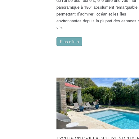
de l’anse des rochers, elle offre une vue mer
panoramique à 180° absolument remarquable,
permettant d’admirer l’océan et les îles
environnantes depuis la plupart des espaces 
vie.
Plus d’info
EXCLUSIVITE VILLA DE LUXE À DEUX P