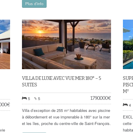
Plus d’info
VILLA DE LUXE AVEC VUE MER 180° – 5
SUPE
SUITES
PISC
M²
1.790.000
€
5
5
.000
€
4
Villa d’exception de 255 m² habitables avec piscine
à débordement et vue imprenable à 180° sur la mer
EXCLU
et les îles, proche du centre-ville de Saint-François.
cette
 vie
habita