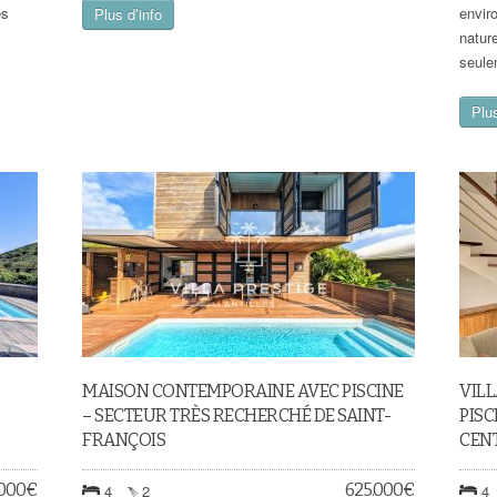
es
envir
Plus d’info
natur
seule
Plus
MAISON CONTEMPORAINE AVEC PISCINE
VIL
– SECTEUR TRÈS RECHERCHÉ DE SAINT-
PISC
FRANÇOIS
CENT
.000
€
625.000
€
4
2
4