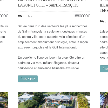
LAGON ET GOLF – SAINT-FRANÇOIS
IDÉA
TER
.000
€
1.880.000
€
4
4
2
cteurs
Située dans l’un des secteurs les plus recherchés
cette
de Saint-François, à seulement quelques minutes
Laiss
é du
du centre-ville, cette superbe villa bénéficie d’un
conte
iel
emplacement absolument privilégié, entre le lagon
cadre 
aux eaux turquoise et le Golf International.
elle o
adapté
En deuxième ligne du lagon, la propriété offre un
des 9
cadre de vie rare, mêlant élégance, douceur
caribéenne et ambiance balnéaire exclusive.
Plus
Plus d’info